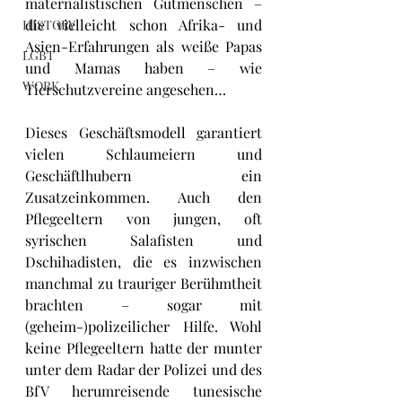
maternalistischen Gutmenschen – 
die vielleicht schon Afrika- und 
HISTORY
Asien-Erfahrungen als weiße Papas 
LGBT
und Mamas haben – wie 
WORK
Tierschutzvereine angesehen…
Dieses Geschäftsmodell garantiert 
vielen Schlaumeiern und 
Geschäftlhubern ein 
Zusatzeinkommen. Auch den 
Pflegeeltern von jungen, oft 
syrischen Salafisten und 
Dschihadisten, die es inzwischen 
manchmal zu trauriger Berühmtheit 
brachten – sogar mit 
(geheim-)polizeilicher Hilfe. Wohl 
keine Pflegeeltern hatte der munter 
unter dem Radar der Polizei und des 
BfV herumreisende tunesische 