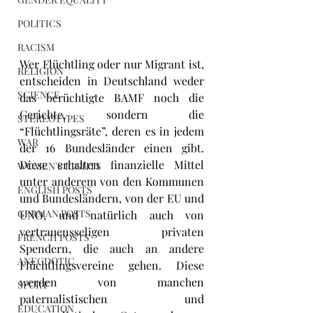
POLITICS
RACISM
Wer Flüchtling oder nur Migrant ist, 
RELIGION
entscheiden in Deutschland weder 
SCIENCE
das berüchtigte BAMF noch die 
Gerichte, sondern die 
STEREOTYPES
“Flüchtlingsräte”, deren es in jedem 
WAR
der 16 Bundesländer einen gibt. 
Diese erhalten finanzielle Mittel 
WOMEN'S RIGHTS
unter anderem von den Kommunen 
ENGLISH POSTS
und Bundesländern, von der EU und 
GERMAN POSTS
UNO, und natürlich auch von 
vertrauensseligen privaten 
FRENCH POSTS
Spendern, die auch an andere 
ANECDOTIC
Flüchtlingsvereine gehen. Diese 
werden von manchen 
SPORT
paternalistischen und 
EDUCATION