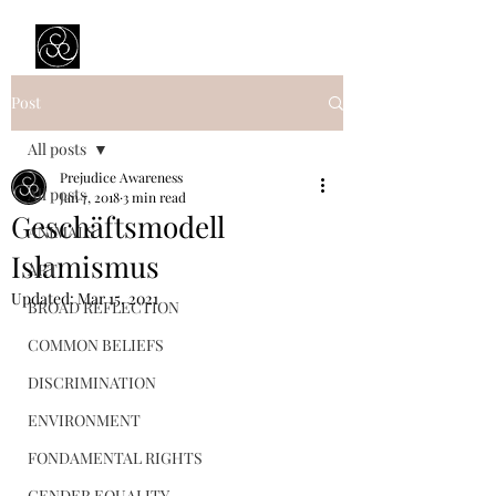
Prejudice Awareness
Powered by Ustinov Network
Post
All posts
Prejudice Awareness
All posts
Jan 7, 2018
3 min read
Geschäftsmodell
ANIMALS
Islamismus
ART
Updated:
Mar 15, 2021
BROAD REFLECTION
COMMON BELIEFS
DISCRIMINATION
ENVIRONMENT
FONDAMENTAL RIGHTS
GENDER EQUALITY