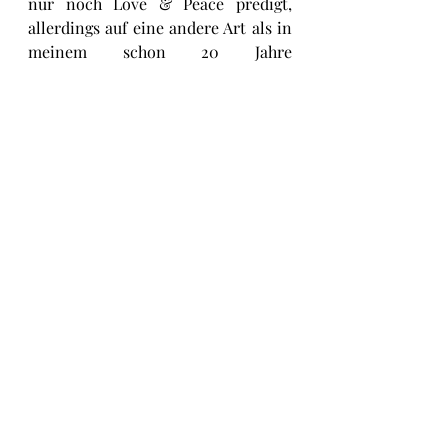
nur noch Love & Peace predigt, 
allerdings auf eine andere Art als in 
meinem schon 20 Jahre 
zurückliegenden Gedichtband “Piss 
Talks”..
Das Gute ist, dass ich auch mit 
diesem Artikel über islamische 
Belange keinen Cent verdiene, also 
auch kein diesbezügliches 
Geschäftsmodell habe. Auch dürfte 
ausgeschlossen sein, dass man mich 
je als Berater oder Beisitzer einer 
kantonalen oder gar UN-
Flüchtlingskommision beruft und 
besoldet.
Author : 
Harry R. WILKENS
discrimination