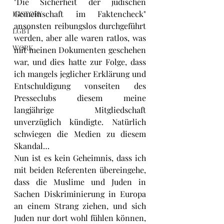
"Die Sicherheit der jüdischen 
Gemeinschaft im Faktencheck" 
HISTORY
ansonsten reibungslos durchgeführt 
LGBT
werden, aber alle waren ratlos, was 
WORK
mit meinen Dokumenten geschehen 
war, und dies hatte zur Folge, dass 
ich mangels jeglicher Erklärung und 
Entschuldigung vonseiten des 
Presseclubs diesem meine 
langjährige Mitgliedschaft 
unverzüglich kündigte. Natürlich 
schwiegen die Medien zu diesem 
Skandal…
Nun ist es kein Geheimnis, dass ich 
mit beiden Referenten übereingehe, 
dass die Muslime und Juden in 
Sachen Diskriminierung in Europa 
an einem Strang ziehen, und sich 
Juden nur dort wohl fühlen können, 