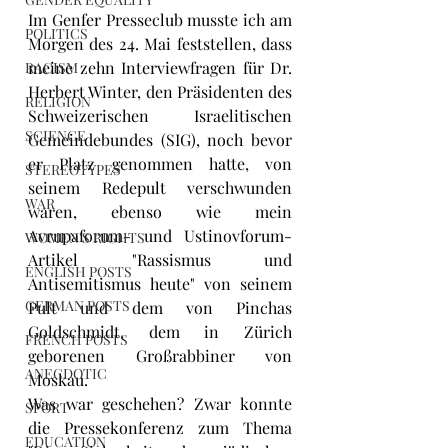
Im Genfer Presseclub musste ich am 
POLITICS
Morgen des 24. Mai feststellen, dass 
meine zehn Interviewfragen für Dr. 
RACISM
Herbert Winter, den Präsidenten des 
RELIGION
Schweizerischen Israelitischen 
SCIENCE
Gemeindebundes (SIG), noch bevor 
er Platz genommen hatte, von 
STEREOTYPES
seinem Redepult verschwunden 
WAR
waren, ebenso wie mein 
Avrupaforum- und Ustinovforum-
WOMEN'S RIGHTS
Artikel "Rassismus und 
ENGLISH POSTS
Antisemitismus heute" von seinem 
GERMAN POSTS
Pult und dem von Pinchas 
Goldschmidt, dem in Zürich 
FRENCH POSTS
geborenen Großrabbiner von 
ANECDOTIC
Moskau.
Was war geschehen? Zwar konnte 
SPORT
die Pressekonferenz zum Thema 
EDUCATION