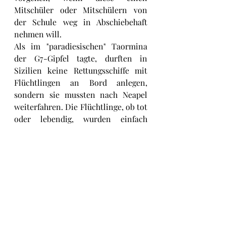
Mitschüler oder Mitschülern von 
der Schule weg in Abschiebehaft 
nehmen will.
Als im "paradiesischen" Taormina 
der G7-Gipfel tagte, durften in 
Sizilien keine Rettungsschiffe mit 
Flüchtlingen an Bord anlegen, 
sondern sie mussten nach Neapel 
weiterfahren. Die Flüchtlinge, ob tot 
oder lebendig, wurden einfach 
ausgeblendet, auch in den Medien. 
Dies allein zeigt schon die 
Unmenschlichkeit des Systems. Dies 
hat nichts mit Donald Trump zu 
tun, denn obwohl die von ihrem 
Volk "Mutti" gerufene gefühlskalte 
Bundeskanzlerin kinderlos ist, ist 
immerhin nur die Rede von 