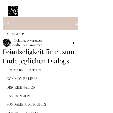
Prejudice Awareness
Powered by Ustinov Network
Post
All posts
Prejudice Awareness
All posts
Jun 1, 2017
4 min read
Feindseligkeit führt zum
ANIMALS
Ende jeglichen Dialogs
ART
BROAD REFLECTION
COMMON BELIEFS
DISCRIMINATION
ENVIRONMENT
FONDAMENTAL RIGHTS
GENDER EQUALITY